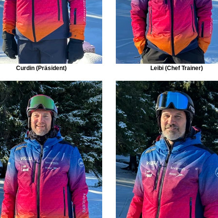
Curdin (Präsident)
Leibi (Chef Trainer)