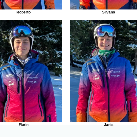
Roberto
Silvano
Flurin
Janis