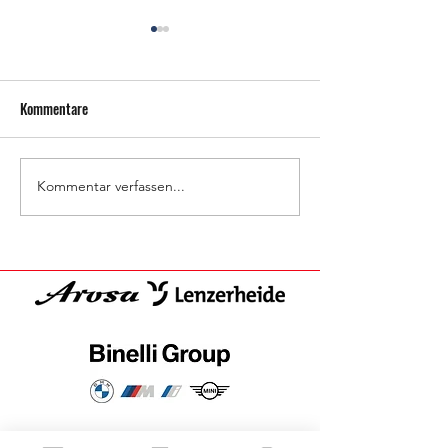
Kommentare
Support my Camp
STELLENAUSSCHREIBUNG
Kommentar verfassen...